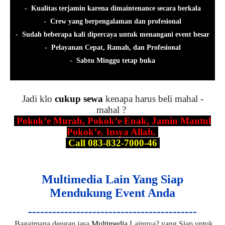
- Kualitas terjamin karena dimaintenance secara berkala
- Crew yang berpengalaman dan profesional
- Sudah beberapa kali dipercaya untuk menangani event besar
- Pelayanan Cepat, Ramah, dan Profesional
- Sabtu Minggu tetap buka
Jadi klo
cukup sewa
kenapa harus beli mahal -
mahal ?
Pokok’e Murah, Pokok’e Enak, Jamin Mantul
Pokok’e. Insya Allah.
Call 083-832-7000-46
Multimedia Lain Yang Siap
Mendukung Event Anda
------------------------------------------
Bagaimana dengan jasa
Multimedia
Lainnya? yang Siap untuk