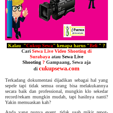
Kalau "
Cukup Sewa
" kenapa harus "
Beli
" ?
Cari
Sewa Live Video Shooting di
Surabaya
atau
Sewa Live
Shooting
?
Gampaang, Sewa aja
cukupsewa.com
di
Terkadang dokumentasi dijadikan sebagai hal yang
sepele tapi tidak semua orang bisa melakukannya
secara baik dan professional, mungkin klo sekedar
record/rekam mungkin mudah, tapi hasilnya nanti?
Yakin memuaskan kah?
Anda yang punya event, tidak usah mikir repot-