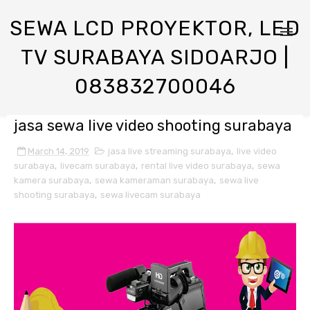
SEWA LCD PROYEKTOR, LED
TV SURABAYA SIDOARJO |
083832700046
jasa sewa live video shooting surabaya
March 14, 2019
jasa live streaming surabaya
,
live video
surabaya
,
livecam surabaya
,
rental live video surabaya
,
sewa
kamera surabaya
,
sewa kameraman surabaya
,
sewa live
shooting surabaya
,
sewa livecam surabaya