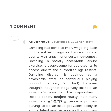
1 COMMENT:
ANONYMOUS
DECEMBER 6, 2022 AT 4:16 PM
Gambling has come to imply wagering cash
or different belongings on chance actions or
events with random or uncertain outcomes .
Gambling, a socially acceptable leisure
exercise, is troublesome for adolescents to
access due to the authorized age restrict.
Gambling disorder is outlined as a
psychiatric state of continuous playing
conduct the very fact fact} that|even
though|although} it negatively impacts an
individual’s essential life capabilities .
Despite reality that|the reality that} many
individuals
온라인카지노
perceive problem
playing to be an issue prevalent solely in
adults, latest analysis signifies that problem